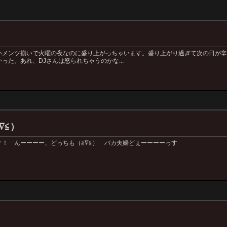
いメンツ揃いで火曜の夜なのに盛り上がっちゃいます。盛り上がり過ぎて次の日が辛
った。あれ、DJさんは怒られちゃうのかな...
∇≦）
！ んーーーー、どっちも（≧∇≦） バカ夫婦どぇーーーーっす