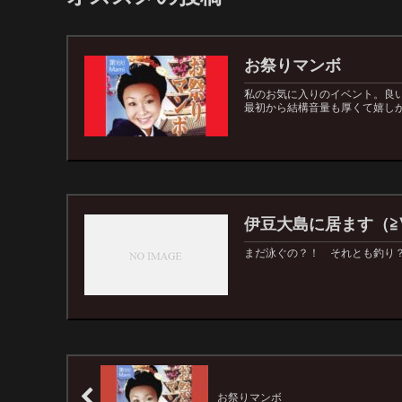
お祭りマンボ
私のお気に入りのイベント。良
最初から結構音量も厚くて嬉しか
伊豆大島に居ます（≧
まだ泳ぐの？！ それとも釣り？
お祭りマンボ