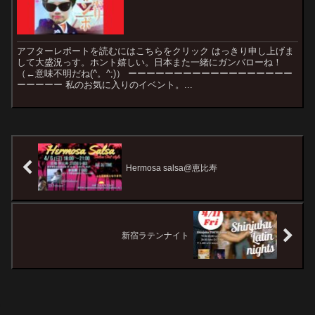
アフターレポートを読むにはこちらをクリック はっきり申し上げま
して大盛況っす。ホント嬉しい。日本また一緒にガンバローね！
（←意味不明だね(^。^;)） ーーーーーーーーーーーーーーーーーー
ーーーーー 私のお気に入りのイベント。...
Hermosa salsa@恵比寿
新宿ラテンナイト