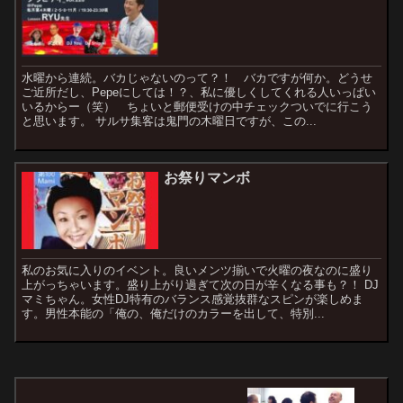
水曜から連続。バカじゃないのって？！ バカですが何か。どうせ
ご近所だし、Pepeにしては！？、私に優しくしてくれる人いっぱい
いるからー（笑） ちょいと郵便受けの中チェックついでに行こう
と思います。 サルサ集客は鬼門の木曜日ですが、この...
お祭りマンボ
私のお気に入りのイベント。良いメンツ揃いで火曜の夜なのに盛り
上がっちゃいます。盛り上がり過ぎて次の日が辛くなる事も？！ DJ
マミちゃん。女性DJ特有のバランス感覚抜群なスピンが楽しめま
す。男性本能の「俺の、俺だけのカラーを出して、特別...