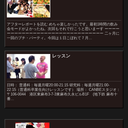
アフターレポートを読む めちゃ楽しかったです。最初1時間の飲み
会モードがよかったね。次回もそれで行こうと思いまーす ーーーー
ーーーーーーーーーーーーーーーーーーーーーーーーーー 二ヶ月に
一回のプチ・パーティ。今回は１日こぼれて７月...
レッスン
日時： 普通科：毎週月曜20:00-21:15 研究科：毎週月曜21:00-
22:15（普通科卒業生向けレッスンです） 場所： CANBEスタジオ：
〒106-0044 港区東麻布3-7-3東麻布久永ビルB1F (地下鉄 麻布十
番...