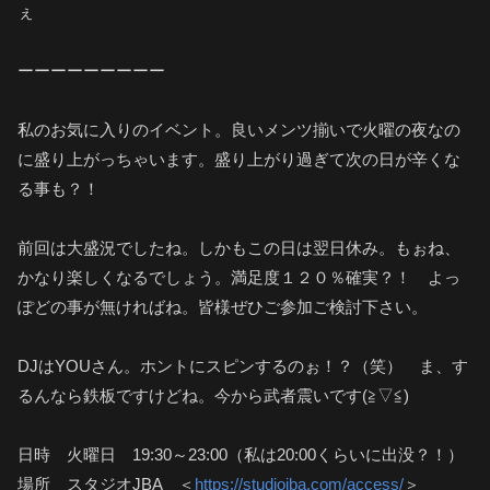
ぇ
ーーーーーーーーー
私のお気に入りのイベント。良いメンツ揃いで火曜の夜なの
に盛り上がっちゃいます。盛り上がり過ぎて次の日が辛くな
る事も？！
前回は大盛況でしたね。しかもこの日は翌日休み。もぉね、
かなり楽しくなるでしょう。満足度１２０％確実？！ よっ
ぽどの事が無ければね。皆様ぜひご参加ご検討下さい。
DJはYOUさん。ホントにスピンするのぉ！？（笑） ま、す
るんなら鉄板ですけどね。今から武者震いです(≧▽≦)
日時 火曜日 19:30～23:00（私は20:00くらいに出没？！）
場所 スタジオJBA ＜
https://studiojba.com/access/
＞