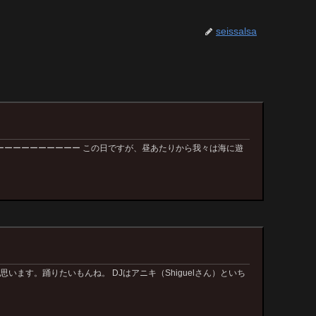
seissalsa
ーーーーーーーーーー この日ですが、昼あたりから我々は海に遊
す。踊りたいもんね。 DJはアニキ（Shiguelさん）といち