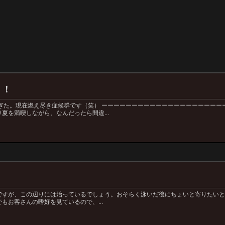
？！
ぎた。現在燃え尽き症候群です（笑） ーーーーーーーーーーーーーーーーーーーー
夏を満喫しながら、なんだったら間違...
すが、この辺りには治っているでしょう。おそらく泳いだ後にちょいと寄りたいと思いま
もお客さんの嗜好を見ているので、...