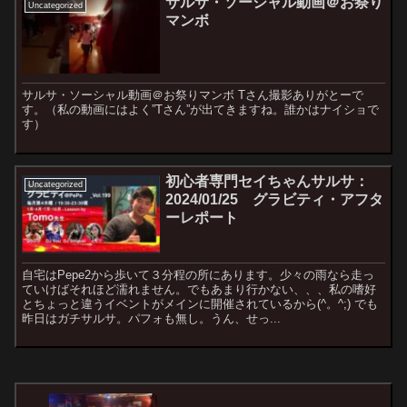
サルサ・ソーシャル動画＠お祭り
Uncategorized
マンボ
サルサ・ソーシャル動画＠お祭りマンボ Tさん撮影ありがとーで
す。（私の動画にはよく”Tさん”が出てきますね。誰かはナイショで
す）
初心者専門セイちゃんサルサ：
Uncategorized
2024/01/25 グラビティ・アフタ
ーレポート
自宅はPepe2から歩いて３分程の所にあります。少々の雨なら走っ
ていけばそれほど濡れません。でもあまり行かない、、、私の嗜好
とちょっと違うイベントがメインに開催されているから(^。^;) でも
昨日はガチサルサ。パフォも無し。うん、せっ...