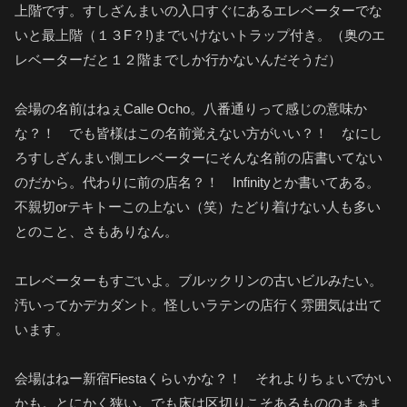
上階です。すしざんまいの入口すぐにあるエレベーターでな
いと最上階（１３F？!)までいけないトラップ付き。（奥のエ
レベーターだと１２階までしか行かないんだそうだ）
会場の名前はねぇCalle Ocho。八番通りって感じの意味か
な？！ でも皆様はこの名前覚えない方がいい？！ なにし
ろすしざんまい側エレベーターにそんな名前の店書いてない
のだから。代わりに前の店名？！ Infinityとか書いてある。
不親切orテキトーこの上ない（笑）たどり着けない人も多い
とのこと、さもありなん。
エレベーターもすごいよ。ブルックリンの古いビルみたい。
汚いってかデカダント。怪しいラテンの店行く雰囲気は出て
います。
会場はねー新宿Fiestaくらいかな？！ それよりちょいでかい
かも。とにかく狭い。でも床は区切りこそあるもののまぁま