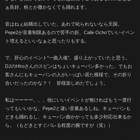
ぁ良好。粉とか撒かなくても踊れます。
音はねぇ結構出していた。あれで叱られないなら天国。
Pepe2が音量制限あるので苦手の折、Calle Ochoでいいイベン
ト増えるといいなぁと思ったりもする。
で、肝心のイベント”一曲入魂”。盛り上がっていたと思う。
DJのHIroさんのスピンはちょいキューバン多かった。でもお
客さんにもキューバンの人がいっぱい居た模様で、その折り
合いだったのかな？！ 皆様楽しめたでしょう。
私はーーーー、、、他にいいイベントが無ければもう一度行
ってもいいかな。Pepe2と違い音量あるしね。キューバンも
どきも踊れるし、キューバン曲かかっても多少対応出来るか
ら。（もどきとすぐバレる程度の腕ですが（笑））