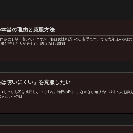
い本当の理由と克服方法
の件 前にも散々書いていますが、私は女性を誘うのが苦手です。でも大分出来る様に
並に苦手な人が居ます。誘うのは以前何...
性は誘いにくい』を克服したい
◇^;) しっかし私は成長しないですね。昨日のPepe、なかなか知り合い以外の人を
というのは...