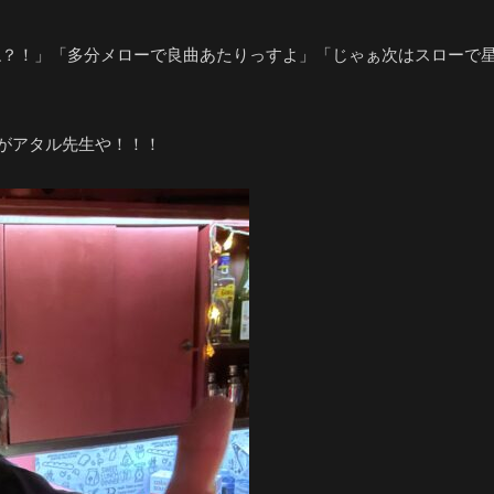
？！」「多分メローで良曲あたりっすよ」「じゃぁ次はスローで星
すがアタル先生や！！！