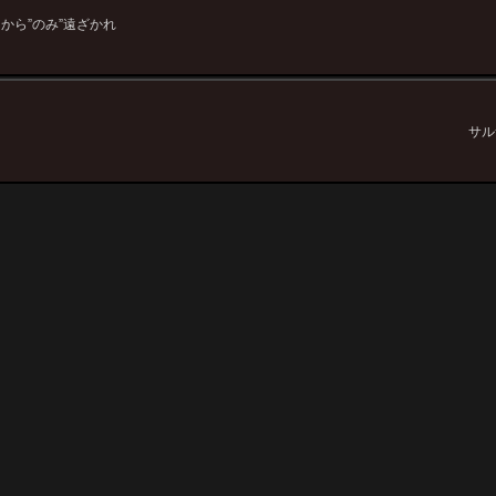
から”のみ”遠ざかれ
サル