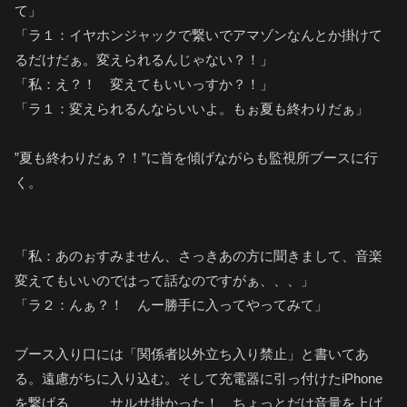
て」
「ラ１：イヤホンジャックで繋いでアマゾンなんとか掛けて
るだけだぁ。変えられるんじゃない？！」
「私：え？！ 変えてもいいっすか？！」
「ラ１：変えられるんならいいよ。もぉ夏も終わりだぁ」
”夏も終わりだぁ？！”に首を傾げながらも監視所ブースに行
く。
「私：あのぉすみません、さっきあの方に聞きまして、音楽
変えてもいいのではって話なのですがぁ、、、」
「ラ２：んぁ？！ んー勝手に入ってやってみて」
ブース入り口には「関係者以外立ち入り禁止」と書いてあ
る。遠慮がちに入り込む。そして充電器に引っ付けたiPhone
を繋げる、、、サルサ掛かった！ ちょっとだけ音量を上げ