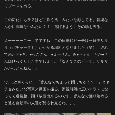
てブースを出る。
この変化にもラ２はどこ吹く風、みたいな顔してる。音楽な
んかに興味ないみたい？！ 逃げるようにその場を去る。
えーーーーこーしてですね、この日網代ビーチは一日中サル
サ（バチャータも）がかかる場所となりました（笑） 遅れ
て来たア●キ、●っこさん、●ょーさん、み●ちゃん、たか●さ
んはびっくりした事でしょう。「なんでこのビーチ、サルサ
かかっとんねん！」
で、12:30くらい。「皆んなでちょっと踊っちゃう？！」とヤ
ラセみたいな写真／動画を撮る。監視所隣は広いテラスにな
ってて道路脇、踊り放題出来るのです。皆んなで踊り始める
と通る自動車の人達が見るわ見るわ、、、