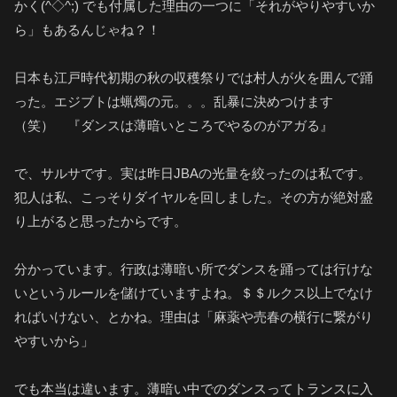
かく(^◇^;) でも付属した理由の一つに「それがやりやすいか
ら」もあるんじゃね？！
日本も江戸時代初期の秋の収穫祭りでは村人が火を囲んで踊
った。エジブトは蝋燭の元。。。乱暴に決めつけます
（笑） 『ダンスは薄暗いところでやるのがアガる』
で、サルサです。実は昨日JBAの光量を絞ったのは私です。
犯人は私、こっそりダイヤルを回しました。その方が絶対盛
り上がると思ったからです。
分かっています。行政は薄暗い所でダンスを踊っては行けな
いというルールを儲けていますよね。＄＄ルクス以上でなけ
ればいけない、とかね。理由は「麻薬や売春の横行に繋がり
やすいから」
でも本当は違います。薄暗い中でのダンスってトランスに入