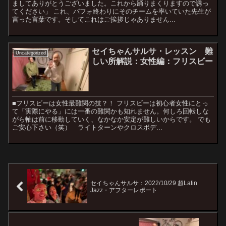
ましてありがとうございました。これから踊りまくりますので誘っ
てください」 これ、パフォ終わりにそのチームを率いていた先生が
言った言葉です。そしてこれはご挨拶じゃありません...
セイちゃんサルサ・レッスン 難
Uncategorized
しい所解説：女性編：フリスビー
■フリスビーは女性最難関の技？！ フリスビーは初心者女性にとっ
て「実際にやる」には一番の難関かも知れません。何しろ回転しな
がら軸は前に移動していく、なかなか安定が難しいからです。 でも
ご安心下さい（笑） ライトターンやクロスボデ...
セイちゃんサルサ：2022/10/29 超Latin
Jazz・アフターレポート