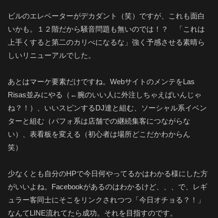
ビルのエレベーターがデカダント（笑）ですが、これも面白
いかも。１２階だから騒音問題も無いのでは！？ 「これは
上手くすると第二のカリべになるな」強く予感させる素晴ら
しいリニューアルでした。
あとはマーケ要素だけですね。WebサイトのメンテをLas
Risas並みにやる（←腕のいい人に外注しちゃえばいんじゃ
ね？！）、いいスピンするDJ達と組む、ソーシャル系イベン
ターと組む（パフォ系は店舗での継続集客につながらな
い）、表看板を変える（初心者は場所どこだかわからん
笑）
少なくとも自分のHPで今日何やってるかはわかる様にした方
がいいよね。Facebookがあるのはわかるけど、、、で、レギ
ュラー客同士にそこをリンクされつつ「今日オチョる？！」
なんてLINE流れてたら成功。それを目指すのです。