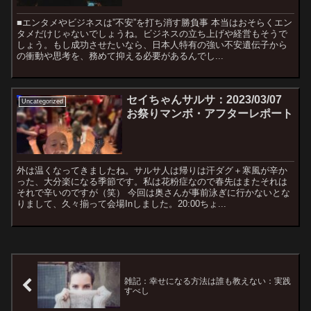
■エンタメやビジネスは”不安”を打ち消す勝負事 本当はおそらくエン
タメだけじゃないでしょうね。ビジネスの立ち上げや経営もそうで
しょう。もし成功させたいなら、日本人特有の強い不安遺伝子から
の衝動や思考を、務めて抑える必要があるんでし...
セイちゃんサルサ：2023/03/07
Uncategorized
お祭りマンボ・アフターレポート
外は温くなってきましたね。サルサ人は帰りは汗ダグ＋寒風が辛か
った、大分楽になる季節です。私は花粉症なので春先はまたそれは
それで辛いのですが（笑） 今回は奥さんが事前泳ぎに行かないとな
りまして、久々揃って会場Inしました。20:00ちょ...
雑記：幸せになる方法は誰も教えない：実践
すべし