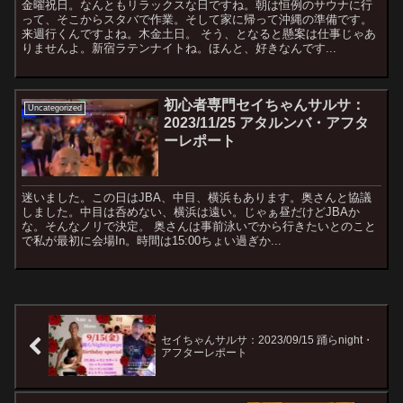
金曜祝日。なんともリラックスな日ですね。朝は恒例のサウナに行
って、そこからスタバで作業。そして家に帰って沖縄の準備です。
来週行くんですよね。木金土日。 そう、となると懸案は仕事じゃあ
りませんよ。新宿ラテンナイトね。ほんと、好きなんです...
初心者専門セイちゃんサルサ：
Uncategorized
2023/11/25 アタルンバ・アフタ
ーレポート
迷いました。この日はJBA、中目、横浜もあります。奥さんと協議
しました。中目は呑めない、横浜は遠い。じゃぁ昼だけどJBAか
な。そんなノリで決定。 奥さんは事前泳いでから行きたいとのこと
で私が最初に会場In。時間は15:00ちょい過ぎか...
セイちゃんサルサ：2023/09/15 踊らnight・
アフターレポート