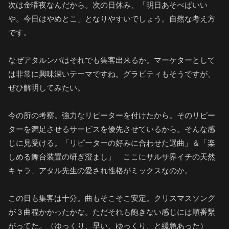
次は金曜夜なんだから。次の日休み、「明日あそべばいい
や。今日はやめとこ」となりやすいでしょう。自然な考え方
です。
なぜアタルンバはそれでも集客出来るか。マーケターとして
は非常に興味深いテーマですね。グラビティもそうですが、
ぜひ解明してみたい。
今の所の考察。強力なリピーターを付けたから。そのリピー
ターを満足させるサービスを優先させているから。そんな感
じに見受ける。「リピーターの好みに合わせた選曲」＆「楽
しめる舞台装置の研ぎ澄まし」 ここにサルサ界イチの天然
キャラ、アタル先生の愛され性格がミックスなのか。
この日も集客は十分。曲もそこそこ安定。クリスマスソング
が３曲程かかったかな。ただそれも飽きない感じには順番繋
がってた。（ゆっくり、早い、ゆっくり、と緩急あった）