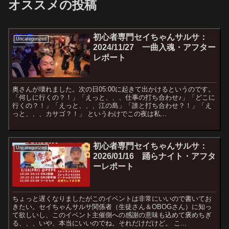
オススメの投稿
初心者専門セイちゃんサルサ：
Uncategorized
2024/11/27 一曲入魂・アフター
レポート
奥さんが壊れました。次の日05:00に起きて出かけるというのです。
「何しに行くの？！」「えっと、、、仕事の打ち合わせ♪」「どこに
行くの？！」「えっと、、、江の島」「誰と打ち合わせ？！」「え
っと、、、カサゴ？！」 というわけでこの夜は私...
初心者専門セイちゃんサルサ：
Uncategorized
2026/01/16 踊らナイト・アフタ
ーレポート
ちょっと遅くなりましたがこのイベントは非常にいいので書いてお
きたい。セイちゃんサルサ関係者（生徒さん＆OBOGさん）に知っ
て欲しいし、このイベント主催側への感謝の意味も込めて褒めちぎ
る、、、いや、本当にいいのでね。それだけだけど。 こ...