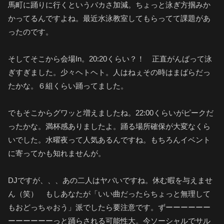
馬町に踊りに行くというバカさ加減。ちょっと泳ぎ方掴みか
かってるんですよね。最近水泳教室してもらってて課題があ
ったのです。
そしてそこから会場In。20:20くらい？！ 正直がんばって泳
ぎすぎました。少々ヘトヘト。人はねぇその時はまばらだっ
たかな。６組くらい踊ってました。
でもそこからグワッと増えましたね。22:00くらいがピークだ
ったかな。満杯感ありましたよ。踊る場所確保が大変なくら
いでした。水曜夜って人気あるんですね。もちろんイベント
に寄ってかも知れませんが。
DJですが、、、あの二人はヤバいですね。休む暇を与えませ
ん（笑） もしあなたが「いい曲だったらちょっと無理して
もおどっちゃおう」派でしたら要注意です。ずーーーーーー
ーーーーーーっと踊らされる可能性大。今ソーシャルでサル