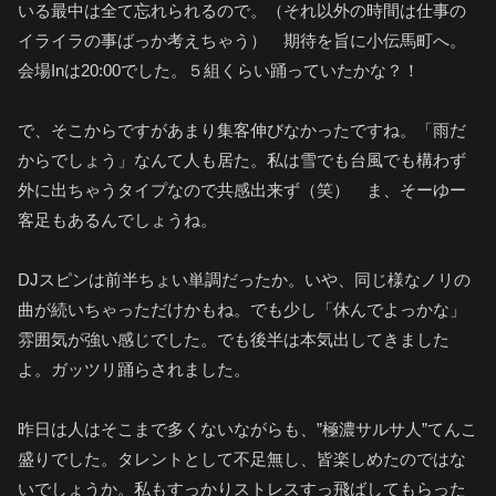
いる最中は全て忘れられるので。（それ以外の時間は仕事の
イライラの事ばっか考えちゃう） 期待を旨に小伝馬町へ。
会場Inは20:00でした。５組くらい踊っていたかな？！
で、そこからですがあまり集客伸びなかったですね。「雨だ
からでしょう」なんて人も居た。私は雪でも台風でも構わず
外に出ちゃうタイプなので共感出来ず（笑） ま、そーゆー
客足もあるんでしょうね。
DJスピンは前半ちょい単調だったか。いや、同じ様なノリの
曲が続いちゃっただけかもね。でも少し「休んでよっかな」
雰囲気が強い感じでした。でも後半は本気出してきました
よ。ガッツリ踊らされました。
昨日は人はそこまで多くないながらも、”極濃サルサ人”てんこ
盛りでした。タレントとして不足無し、皆楽しめたのではな
いでしょうか。私もすっかりストレスすっ飛ばしてもらった