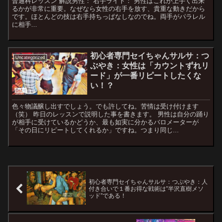
普通科レッスン 解説男性： 右手ライト： 男性はこれが上手く出来
るかが非常に重要。なぜなら女性の右手を放す、貴重な動きだから
です。ほとんどの技は右手持ちっぱなしなのでね。両手がパラレル
に相手...
初心者専門セイちゃんサルサ：つ
Uncategorized
ぶやき：女性は「カウントずれリ
ード」が一番リピートしたくな
い！？
色々物議醸し出すでしょう。でも許してね。苦情は受け付けます
（笑） 昨日のレッスンで説明した事を書きます。 男性は自分の踊り
が相手に受けているかどうか、最も如実に分かるバロメーターが
「その日にリピートしてくれるか」ですね。つまり同じ...
初心者専門セイちゃんサルサ：つぶやき：人
付き合いで１番お得な戦術は”半沢直樹メソ
ッド”である！