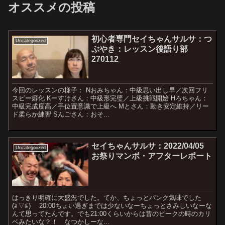
オススメの投稿
初心者専門セイちゃんサルサ：つ
Uncategorized
ぶやき：レッスン後語り部
270112
今回のレッスンの様子： Nおみちゃん：中級思い出し早／次回フリ
スビー癖化 Kーすけさん：中級形完璧／上級挑戦開始 Hろちゃん：
中級完成度高／手位置意識で上級へ Mとさん：動き安定維持／リー
ド柔らか練習 Sんごさん：おそ...
セイちゃんサルサ：2022/04/05
Uncategorized
お祭りマンボ・アフターレポート
はっきり明確に大盛況でした。てか、ちょっとパンク気味でした
(≧▽≦) 20:00ちょい過ぎまでは少ないなーちょっとさみしいなーな
んて思ってたんです。でも21:00くらいからは昔のピークの時のカリ
ベみたいな？！ なつかしーな...