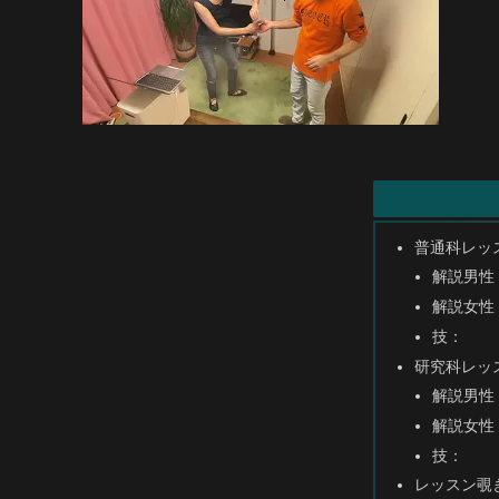
普通科レッ
解説男性
解説女性
技：
研究科レッ
解説男性
解説女性
技：
レッスン覗