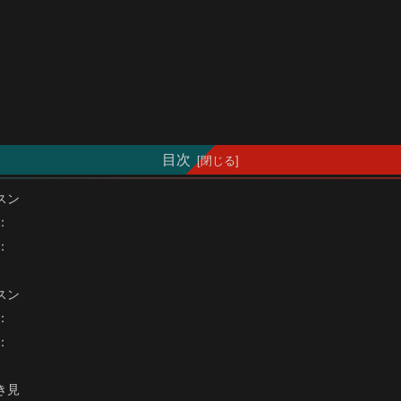
目次
スン
：
：
スン
：
：
き見