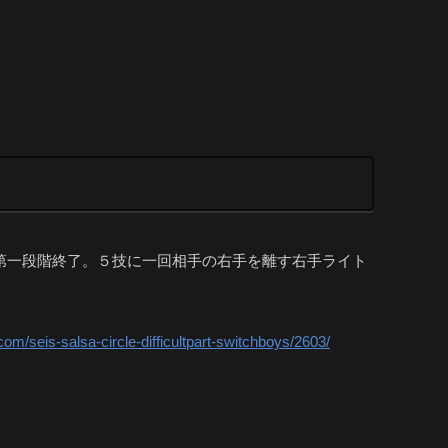
第一段階終了。５技に一回相手の右手を離す右手ライト
.com/seis-salsa-circle-difficultpart-switchboys/2603/
。