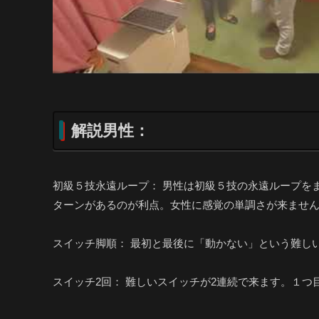
解説男性：
初級５技永遠ループ： 男性は初級５技の永遠ループを
ターンがあるのが利点。女性に感覚の単調さが来ませ
スイッチ脚順： 最初と最後に「動かない」という難し
スイッチ2回： 難しいスイッチが2連続で来ます。１