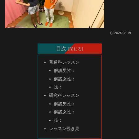
2024.08.19
目次
普通科レッスン
解説男性：
解説女性：
技：
研究科レッスン
解説男性：
解説女性：
技：
レッスン覗き見