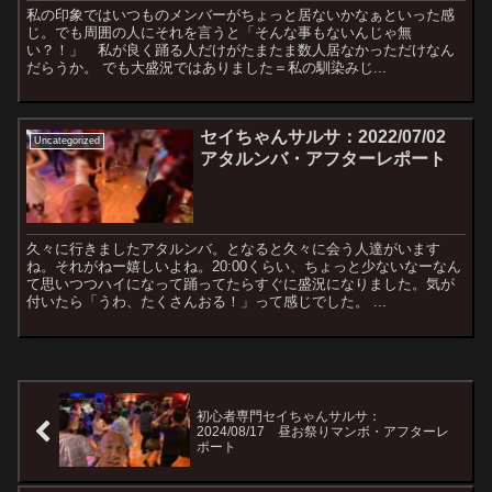
私の印象ではいつものメンバーがちょっと居ないかなぁといった感
じ。でも周囲の人にそれを言うと「そんな事もないんじゃ無
い？！」 私が良く踊る人だけがたまたま数人居なかっただけなん
だらうか。 でも大盛況ではありました＝私の馴染みじ...
セイちゃんサルサ：2022/07/02
Uncategorized
アタルンバ・アフターレポート
久々に行きましたアタルンバ。となると久々に会う人達がいます
ね。それがねー嬉しいよね。20:00くらい、ちょっと少ないなーなん
て思いつつハイになって踊ってたらすぐに盛況になりました。気が
付いたら「うわ、たくさんおる！」って感じでした。 ...
初心者専門セイちゃんサルサ：
2024/08/17 昼お祭りマンボ・アフターレ
ポート