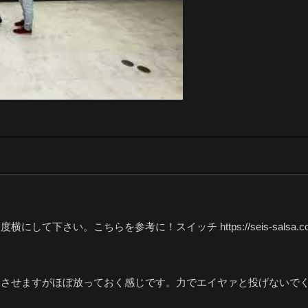
参考に！スイッチ https://seis-salsa.com/seis-salsa-cir
とさせますがほぼ放っておく感じです。力でエイヤァと投げないで