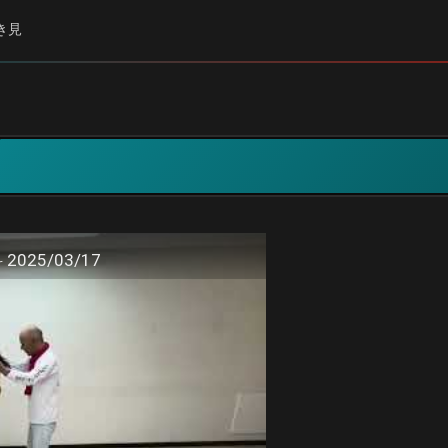
き見
25/03/17