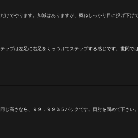
手だけでやります。加減はありますが、概ねしっかり目に投げ下げ
ステップは左足に右足をくっつけてステップする感じです。世間で
も同じ高さなら、９９．９９％５バックです。両肘を固めて下さい