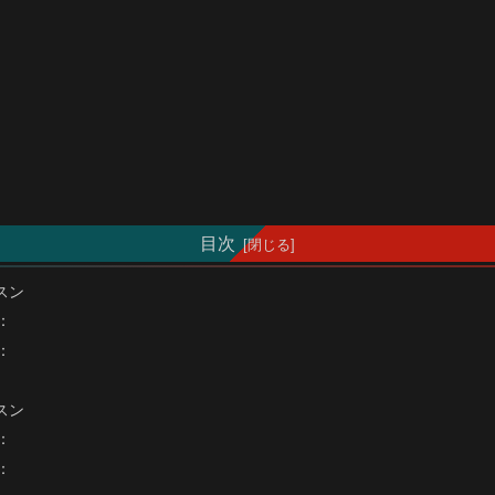
目次
スン
：
：
スン
：
：