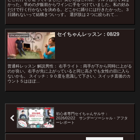
かった。早めの夕飯前からワインに手をつけていました。私の好み
だけで行く行かないを決める。どこかに踊りには行きたかった。３
日踊れないって結構きついっす。 選択肢は２つに絞られて...
セイちゃんレッスン：08/29
Uncategorized
普通科レッスン 解説男性： 右手ライト：両手が下から同時に上がる
のが良い。右手が先に上がっていると同じ高さでも女性の目に入ら
ないかも。 スイッチ：９０度を意識して下さい。スイッチ直後のカ
ウント５はほぼ...
初心者専門セイちゃんサルサ：
2026/02/22 サンデーソーシャル・アフタ
ーレポート