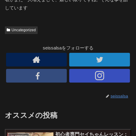
しています
Uncategorized
seissalsaをフォローする
seissalsa
オススメの投稿
初心者専門セイちゃんレッスン：
Uncategorized