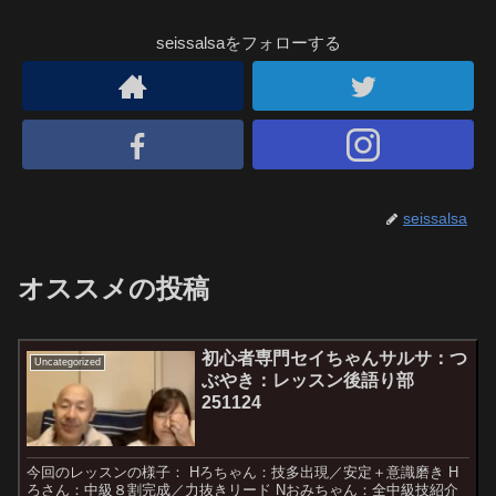
seissalsaをフォローする
seissalsa
オススメの投稿
初心者専門セイちゃんサルサ：つ
Uncategorized
ぶやき：レッスン後語り部
251124
今回のレッスンの様子： Hろちゃん：技多出現／安定＋意識磨き H
ろさん：中級８割完成／力抜きリード Nおみちゃん：全中級技紹介