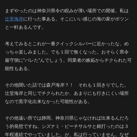
まずやったのは神奈川県令の睨みが薄い場所での開催。私は
辻堂海岸
に行った事ある。そこにいい感じの海の家がポツン
と一軒あるんです。
考えてみるとこれが一番クイックシルバーに近かったな。め
っちゃ楽しみました。でも１回で無くなった。おそらく県令
厳守側に”バレた”んでしょう。同業者の嫉妬からチクられた可
能性もある。
その他聞いた話では森戸海岸？！ それも１回きりでした。
辻堂海岸と同じでチクられたか、あまりにも行きにくい場所
なので黒字化出来なかった可能性がある。
その他遠い所では静岡。神奈川県じゃなければ出来るんだろ
う的発想ですね。シズナミ・ビーチサルサと銘打ったのは３
年程連続でやっていました。が、私は行っていません。なぜ