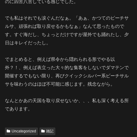
のに四苦八苦している感じでした。
でも私はそれでも涙ぐんだなぁ。「あぁ、かつてのビーチサ
ルサ、頑張れば取り戻せるかもなぁ」なんて思ったもので
す。すぐ海だし、ちょっとだけですが屋外でも踊れたし、夕
日はキレイだったし。
でまとめると、例えば県令から隠れられる形でやる以
外？！、例えば表立った大々的な集客をしないでダマテンで
開催するでもない限り、再びクイックシルバー系ビーチサル
サを味わうのはほぼ不可能に感じます。残念ながら。
なんとかあの天国を取り戻せないか、、、私も深く考える所
であります。
Uncategorized
雑記