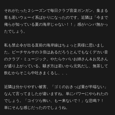
それがたった２シーズンで毎日クラブ音楽ガンガン、集まる
客も若いウェーイ系ばかりになったのです。近隣は「今まで
俺らが知っている夏の海岸じゃない！！」感がハンパ無かっ
たでしょう。
私も禁止令が出る直前の海岸線はちょっと異様に思いまし
た。ビーチサルサの３倍はあるだろうとんでもなくデカい音
のクラブ・ミュージック。やたらケバいお姉さん＆お兄さん
が盛り上がっている。騒ぎ方は若いから元気だし、無茶して
飲むからそこら中吐きまくるし、、、
近隣は分かりやすい被害、「ゴミのおきっぱ量が半端ない」
なんて言ってましたが違いますね。単にパワーにやられたの
でしょう。「コイツら怖い、もー来ないで！」な悲鳴？！
単にそんな感じだったのでしょうね。