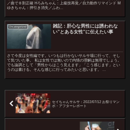
／曲で８割正確 Hろみちゃん：上級技再覚／自力動作リマインド M
ゆきちゃん：押引き消失／ふわ...
雑記：肝心な男性には誘われな
Uncategorized
い”とある女性”に伝えたい事
さて今度は女性編です。いつもは行かないサルサ場に行って、そし
て気づいた事。 私は女性では無いので内情の理解は無理でしょう。
でも論調として「男性からはこう見えます」「こう感じます」とい
うのは書ける。そんな感じに行ってみたいと思います。 ...
セイちゃんサルサ：2022/07/12 お祭りマン
ボ・アフターレポート