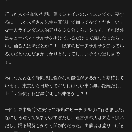
行った人から聞いた話。延々シャインのレッスンてか、要す
るに「じゃぁ皆さん先生を真似して踊ってみてくださーい」
な一人ラインダンス的踊りを３０分くらいやって、それ以外
はキューバン・サルサを掛けているだけって感じだったらし
い。踊る人は稀だとか？！ 以前のビーチサルサを知ってい
る人だとなんだぁがっかりとなってしまいそうな寂しさで
す。
私はなんとなく静岡県に僅かな可能性があるかなと期待して
います。東京から日帰りでギリ行けない事も無い距離だし、
上手く宣伝すれば黒字化も出来るかも？！
一回伊豆半島”宇佐美”って場所のビーチサルサに行きました。
なにしろ遠くて集客が渋すぎたし、運営側の店は対応不慣れ
だし、踊る場所もかなり閉鎖的だった。主催者は盛り上げる