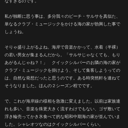
なすぎるのです。
私が独断に思う事は、多分我々のビーチ・サルサを真似た、
単なるクラブ・ミュージックをかける海の家が勃興した事で
しょうね。
そりゃ盛り上がるよね。海岸で音楽かかって、水着（半裸）
の若い男女が集まるんだから。「サルサじゃなくても、もり
あがるんじゃね？！」 クイックシルバーのお隣の海の家が
クラブ・ミュージックを掛けよう、そして集客しようっての
は、自然な発想だったと思うのです。ある時突然軒を連ねて
そうなりました。ほんの２シーズン程でです。
で、これが海岸線の様相を急激に変えました。以前は家族連
れも多い、音楽を殊更大きく流すわけでもない、ゴザ敷いて
浮き輪売ってかき氷食べて的な昭和中期海の家が並んでいま
した。シャレオツなのはクイックシルバーくらい。