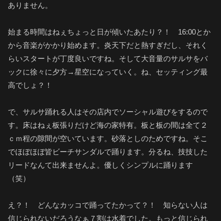
ありません。
始まる時間はねぇちょっと日が傾いたあたり？！ 16:00とか
から音楽がかかり始めます。炎天下だと熱すぎだし、それく
らいスタートが丁度良いですね。そして大音量のサルサをバ
ックに徐々に夕方→星空になっていく。ね、セッティング最
高でしょ？！
で、サルサ踊れる人はその店内でソーシャル遊びをするので
す。床はねぇ板張りだけど海の家特有。板と板の間は全て２
ｃｍ程の隙間が空いています。砂落としのためですね。そこ
でほぼほぼ皆ビーチサンダルで踊ります。分るね、技技した
リードなんて出来ませんよ。優しくシンプルに踊ります
（笑）
え？！ どんなカッコで踊ってたかって？！ 知らない人は
信じられないだろうなぁ７割は水着でした。もっと信じられ