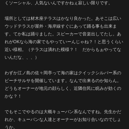
くソーシャル、人気ないんですかねぇ寂しい限りです。
場所としては材木座テラスはかなり良かった。あそこは広い
ウッドテラスが屋外・海岸線すぐにあって踊る事も出来ま
す。てか私は踊りました。スピーカーで音楽出してたし。あ
れがOKなら海の家でもやっていーんじゃね？！と思うくらい
近い様相。（テラスは潰れた模様？！ だからもぉやってな
いんだな、、、）
わずか江ノ島の佐々岡亭って海の家はクイックシルバー系の
ビーチサルサを開催しています。なんで出来るのか知らん。
どうもオーナーが地元の顔らしく、近隣住民に睨みが効くの
かな？！
でもそこでやるのは大概キューバン系なんですね。先生かだ
れか、キューバンな人達とオーナーがお知り合いなのでしょ
うか。