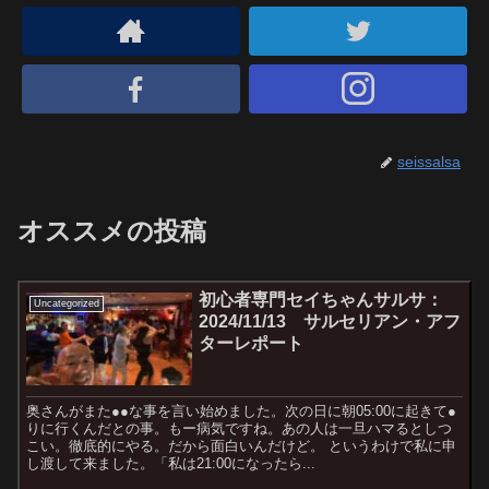
seissalsa
オススメの投稿
初心者専門セイちゃんサルサ：
Uncategorized
2024/11/13 サルセリアン・アフ
ターレポート
奥さんがまた●●な事を言い始めました。次の日に朝05:00に起きて●
りに行くんだとの事。もー病気ですね。あの人は一旦ハマるとしつ
こい。徹底的にやる。だから面白いんだけど。 というわけで私に申
し渡して来ました。「私は21:00になったら...