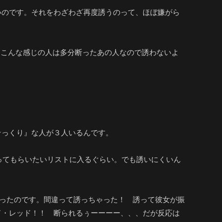
いのです。それをわざわざ再度誘うのって、ほぼ嫌がら
で「こんな感じの人は多分断ったあの人なので誘わないよ
そっくり』な人が３人いるんです。
踊ってもらいたいリストに入るぐらい。でも誘いにくいん
思ったのです。間違って誘っちゃった！ 誘って彼女が振
ド・レッド！！ 断られるぅーーーー、、、だが反応は