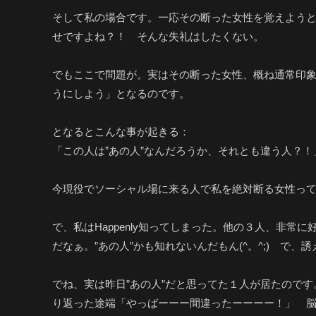
そして私の場合です。一応その断った女性を覚えよう
せですよね？！ そんな失礼はしたくない。
でもここで問題が。実はその断った女性、概ね通常印象
うにしよう」となるのです。
となるとこんな事が起きる：
「この人は”あの人”なんだろうか、それとも違う人？！
今現役でソーシャル場に来る人で私を絶対断る女性っ
で、私はHappenly知ってしまった。他の３人、非
だなぁ。”あの人”かも知れないんだもん(^。^;) で
でね、実は昨日”あの人”だと思ってた１人が居たので
り返った途端「やっばーーー間違ったーーーー！」 