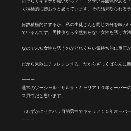
おそらくキャラが濃いから？！ ダサい雰囲気がある？
く積極的に誘おうと思っています。その結果断られる事も
何故積極的にするか。私の生徒さんと同じ気分を味わ
ているんです。男性側なら全然知らない女性を誘う方
なので未知女性を誘うのがどれくらい気持ち的に重圧
だから果敢にチャレンジする。だからざっくばらんに
ーーー
通常のソーシャル・サルサ・キャリア１０年オーバー
ス男性だと思います。
（わずかにセクハラ目的男性でキャリア１０年オーバーの
ーーー