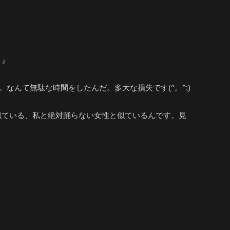
！』
なんて無駄な時間をしたんだ。多大な損失です(^。^;)
似ている、私と絶対踊らない女性と似ているんです。見