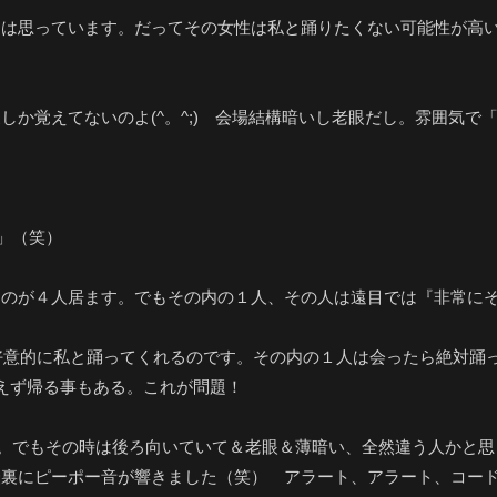
とは思っています。だってその女性は私と踊りたくない可能性が高
しか覚えてないのよ(^。^;) 会場結構暗いし老眼だし。雰囲気
」（笑）
てのが４人居ます。でもその内の１人、その人は遠目では『非常に
常に好意的に私と踊ってくれるのです。その内の１人は会ったら絶対
、誘えず帰る事もある。これが問題！
す。でもその時は後ろ向いていて＆老眼＆薄暗い、全然違う人かと
脳裏にピーポー音が響きました（笑） アラート、アラート、コー