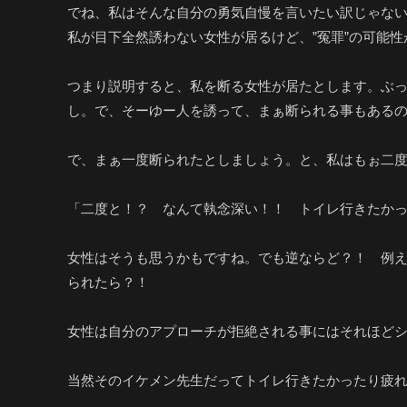
でね、私はそんな自分の勇気自慢を言いたい訳じゃない
私が目下全然誘わない女性が居るけど、”冤罪”の可能
つまり説明すると、私を断る女性が居たとします。ぶ
し。で、そーゆー人を誘って、まぁ断られる事もある
で、まぁ一度断られたとしましょう。と、私はもぉ二
「二度と！？ なんて執念深い！！ トイレ行きたか
女性はそうも思うかもですね。でも逆ならど？！ 例え
られたら？！
女性は自分のアプローチが拒絶される事にはそれほどシ
当然そのイケメン先生だってトイレ行きたかったり疲