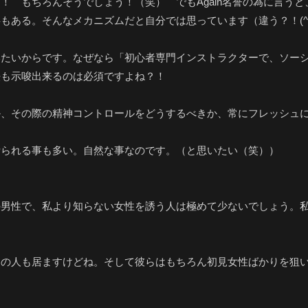
！ もちろんそうでしょう！（笑） でもAgain名誉の為に言う
ある。そんなメカニズムだと自分では思っています（違う？！(^。
いたいからです。なぜなら「初心者専門インストラクターで、ソー
法も示唆出来るのは必須ですよね？！
か、その際の精神コントロールをどうするべきか、常にフレッシュ
断られる事も多い。自然な事なのです。（と思いたい（笑））
の男性で、私より知らない女性を誘う人は極めて少ないでしょう。
人も居ますけどね。そして彼らはもちろん初見女性ばかりを狙います