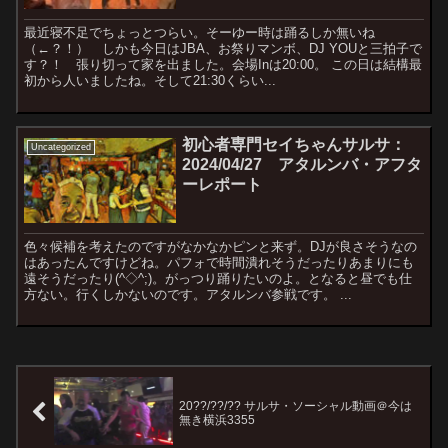
最近寝不足でちょっとつらい。そーゆー時は踊るしか無いね
（←？！） しかも今日はJBA、お祭りマンボ、DJ YOUと三拍子で
す？！ 張り切って家を出ました。会場Inは20:00。 この日は結構最
初から人いましたね。そして21:30くらい...
初心者専門セイちゃんサルサ：
Uncategorized
2024/04/27 アタルンバ・アフタ
ーレポート
色々候補を考えたのですがなかなかピンと来ず。DJが良さそうなの
はあったんですけどね。パフォで時間潰れそうだったりあまりにも
遠そうだったり(^◇^;)。がっつり踊りたいのよ。となると昼でも仕
方ない。行くしかないのです。アタルンバ参戦です。 ...
20??/??/?? サルサ・ソーシャル動画＠今は
無き横浜3355