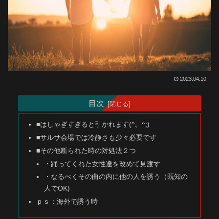
2023.04.10
目次
■はしゃぎすぎると引かれます(^。^;)
■サルサ会場では冷静さも少々必要です
■その他断られた時の対処法２つ
・踊ってくれた女性達を改めて見渡す
・なるべくその曲の内に他の人を誘う（既知の
人でOK)
ｐｓ：海外で誘う時