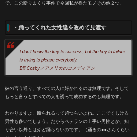
で、この断りまくり事件で今回私が得たモノその他２つ。
・踊ってくれた女性達を改めて見渡す
I don’t know the key to success, but the key to failure
is trying to please everybody.
Bill Cosby／アメリカのコメディアン
彼の言う通り、すべての人に好かれるのは無理です。そして
もっと言うとすべての人を誘って成功するのも無理です。
わかりますよ。断られるって超つらいよね。ここでくじける
男性も多いでしょう。だからベテランの上手い男性とか、知
り合い以外とは殆ど踊らないのです。（踊るの●●さんくらい