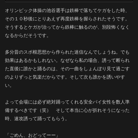
オリンピック体操の池谷選手は鉄棒で落ちてケガをした時、
その１０秒後にとりあえず再度鉄棒を握らされたそうです。
そうするとケガが治ってから鉄棒に触るのが、別段怖くなく
なるからだそうです。
多分昔のスポ根思想から作られた迷信なんでしょうね。でも
効果はあるかもしれない。なぜなら私の場合、誘って断られ
た直後に誰かと踊るのは、その一曲をしょんぼり見て過ごす
のよりずっと気楽だからです。そして次も誰かを誘いやす
い。
よって会場には必ず絶対踊ってくれる安全パイ女性を数人準
備するべきです（笑） そして本当に心が折れそうになった
時、速攻誘って踊ってもらう。
「ごめん、おどってーー」