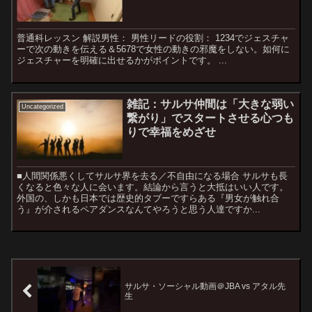
普通科レッスン 解説男性： 男性リードの役割： 1234でジェスチャ
ーで次の動きを伝える＆5678で女性の動きの邪魔をしない。如何に
ジェスチャーを明確に出せるかがポイントです。 ...
雑記：サルサ仲間は「大きな弱い
Uncategorized
繋がり」でスタートさせる心つも
りで幸福をめざせ
■人間関係悪くしてサルサ界を去る／不自由になる場合 サルサも長
くなると色々な人に会います。結論から言うと大抵はいい人です。
外国の、しかも日本では歴史的タブーですらある『男女が触れ合
う』が介されるペアダンスなんてやろうと思う人達ですか...
サルサ・ソーシャル動画＠JBA vs アタル先
生