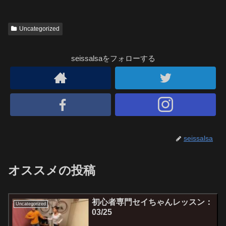
Uncategorized
seissalsaをフォローする
seissalsa
オススメの投稿
初心者専門セイちゃんレッスン：
Uncategorized
03/25