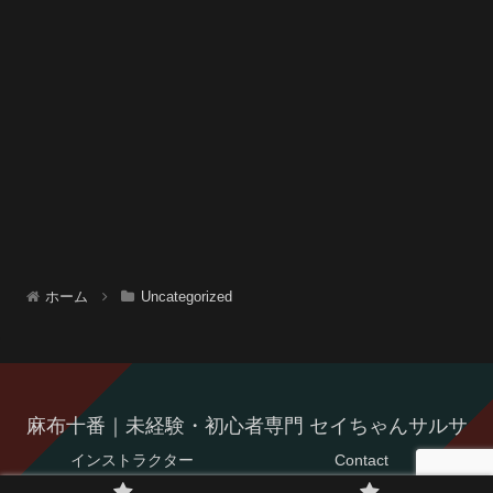
ホーム
Uncategorized
麻布十番｜未経験・初心者専門 セイちゃんサルサ
インストラクター
Contact