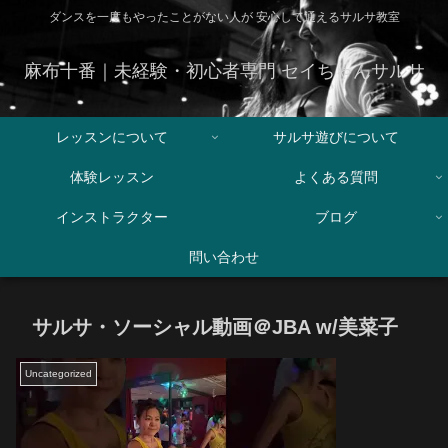
ダンスを一度もやったことがない人が 安心して通えるサルサ教室
麻布十番｜未経験・初心者専門 セイちゃんサルサ
レッスンについて
サルサ遊びについて
体験レッスン
よくある質問
インストラクター
ブログ
問い合わせ
サルサ・ソーシャル動画＠JBA w/美菜子
Uncategorized