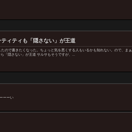
ンティティも「隠さない」が王道
したので書きたくなった。ちょっと気を悪くする人もいるかも知れない。ので、ま
ら「隠さない」が王道 サルサもそうですが、...
ーーーい