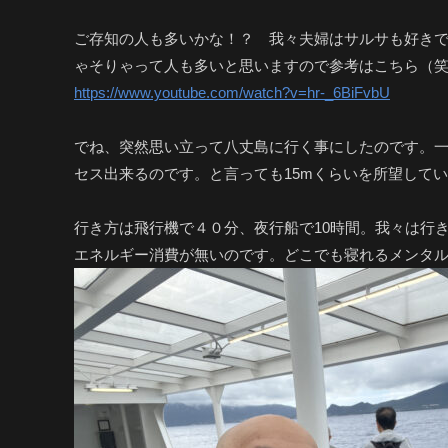
ご存知の人も多いかな！？ 我々夫婦はサルサも好き
ゃそりゃって人も多いと思いますので参考はこちら（
https://www.youtube.com/watch?v=hr-_6BiFvbU
でね、突然思い立って八丈島に行く事にしたのです。
セス出来るのです。と言っても15mくらいを所望して
行き方は飛行機で４０分、夜行船で10時間。我々は行
エネルギー消費が無いのです。どこでも寝れるメンタ