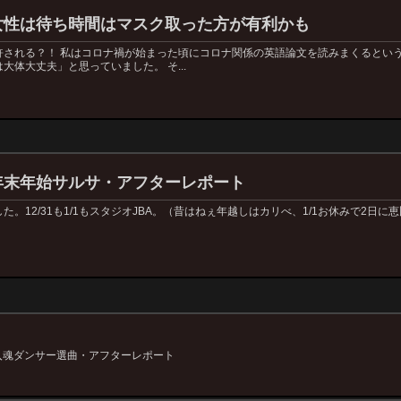
女性は待ち時間はマスク取った方が有利かも
許される？！ 私はコロナ禍が始まった頃にコロナ関係の英語論文を読みまくるとい
体大丈夫」と思っていました。 そ...
年末年始サルサ・アフターレポート
12/31も1/1もスタジオJBA。（昔はねぇ年越しはカリべ、1/1お休みで2日に恵比寿G-
一曲入魂ダンサー選曲・アフターレポート