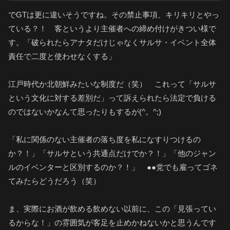
でGTは更に違いそうですね。その禁止事項、キリキリとやっ
ている？！ 客というより主催者への締め付けがきつい様で
す。「破られたらアナタだけじゃなくサルサ・イベント全体
責任で二度と使わせなくする」
江戸時代か北朝鮮みたいな制度だ（笑） これって「サルサ
という文化に対する差別だ」って訴えられたら法定で負ける
のではないかなんて思ったりもするが(^。^;)
「私に関係のない主催者の落ち度を私になすりつけるの
か？！」「サルサという共通点だけでか？！」「他のジャン
ルのイベンターと区別するのか？！」 ●●党でも雇ってゴネ
てみたらどうだろう（笑）
ま、実際にお酒が飲める飲めない以前に、この「見張ってい
るからな！」の雰囲気が客足を止めかねないかと思うんです