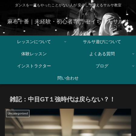
ダンスを一度もやったことがない人が 安心して通えるサルサ教室
麻布十番｜未経験・初心者専門 セイちゃんサルサ
レッスンについて
サルサ遊びについて
体験レッスン
よくある質問
インストラクター
ブログ
問い合わせ
雑記：中目GT１強時代は戻らない？！
Uncategorized