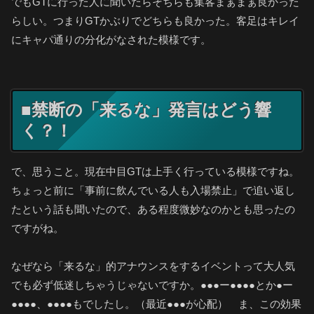
でもGTに行った人に聞いたらそちらも集客まぁまぁ良かった
らしい。つまりGTかぶりでどちらも良かった。客足はキレイ
にキャパ通りの分化がなされた模様です。
■禁断の「来るな」発言はどう響
く？！
で、思うこと。現在中目GTは上手く行っている模様ですね。
ちょっと前に「事前に飲んでいる人も入場禁止」で追い返し
たという話も聞いたので、ある程度微妙なのかとも思ったの
ですがね。
なぜなら「来るな」的アナウンスをするイベントって大人気
でも必ず低迷しちゃうじゃないですか。●●●ー●●●●とか●ー
●●●●、●●●●もでしたし。（最近●●●が心配） ま、この効果