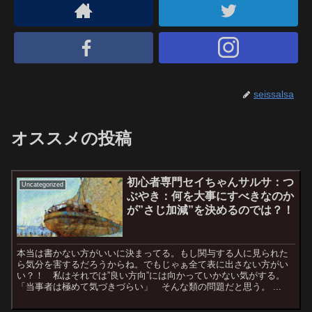
seissalsa
オススメの投稿
初心者専門セイちゃんサルサ：つ
Uncategorized
ぶやき：何を大事にすべきなのか
が”さじ加減”を決めるのでは？！
本当は書かない方がいいに決まってる。もし関与する人に見られた
ら気分を害するだろうからね。でもじゃぁ全て表に出さない方がい
い？！ 私はそれでは”良い方向”には向かっていかない気がする。
「当事者は極めて気づきづらい」 そんな類の問題だと思う。 ...