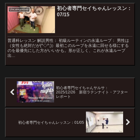
初心者専門セイちゃんレッスン：
Uncategorized
07/15
普通科レッスン 解説男性： 初級ルーティンの永遠ループ： 男性は
（女性も絶対だが(^◇^;)）最初このループを永遠に回せる様にする
のを最優先にした方がいいかも。形が正しく、これが永遠ループ
出...
初心者専門セイちゃんサルサ：
2025/12/26 新宿ラテンナイト・アフター
レポート
初心者専門セイちゃんレッスン：01/05