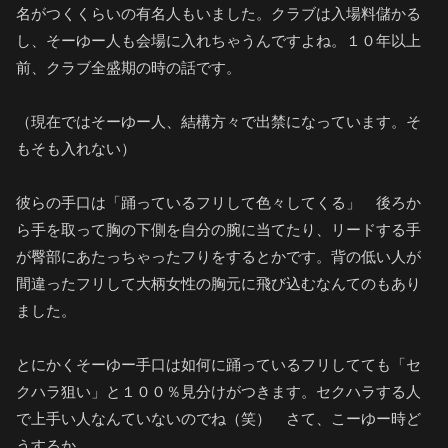
名がつくくらいの有名人もいました。クラブは入場料儲かる
し、そーゆー人も会場に入れちゃうんですよね。１０年以上
前、クラブ全盛期の時の話です。
（現在ではそーゆー人、結構方々で出禁になっています。そ
もそも入れない）
彼らの手口は「踊っているフリして色々してくる」 後ろか
ら手を取って胸の下側を自分の腕に当てたり、リードする手
が臀部にあたっちゃったフりをするとかです。背の低い人が
間違ったフリして大柄女性の胸元に飛び込むなんてのもあり
ました。
とにかくそーゆー手口は如何に踊っているフリしてても「セ
クハラ狙い」と１００％見分けがつきます。セクハラする人
で上手い人なんていないのでね（笑） さて、こーゆー時ど
うするか。