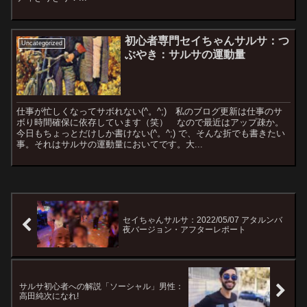
初心者専門セイちゃんサルサ：つ
Uncategorized
ぶやき：サルサの運動量
仕事が忙しくなってサボれない(^。^;) 私のブログ更新は仕事のサ
ボり時間確保に依存しています（笑） なので最近はアップ疎か。
今日もちょっとだけしか書けない(^。^;) で、そんな折でも書きたい
事。それはサルサの運動量においてです。大...
セイちゃんサルサ：2022/05/07 アタルンバ
夜バージョン・アフターレポート
サルサ初心者への解説「ソーシャル」男性：
高田純次になれ!