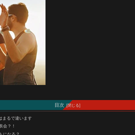
目次
はまるで違います
表会？！
トになる？