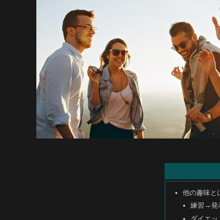
他の趣味と
練習→発
ダイエッ