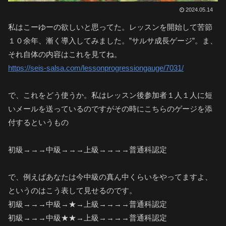
2024.05.14
私はこーゆーの欲しいと思ってた。レッスンを開始して苦節
１０余年、漸く導入してみました。”サルサ成長ゲージ”。ま、
それ自体の内容はこれを見てね。
https://seis-salsa.com/lessonprogressiongauge/7031/
で、これをどう使うか。私はレッスン後参加者１人１人に短
いメールを送っているのですがその時にこちらのゲージを添
付するというもの
初級→→→中級→→→上級→→→→普通科認定
で、例えばあなたは今中級の真ん中くらいをやってますよ、
というのはこう表して見せるのです。
初級→→→中級→★→上級→→→→普通科認定
初級→→→中級★★→上級→→→→普通科認定