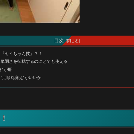
目次
は『セイちゃん技』？！
は単調さを払拭するのにとても使える
き”が肝
”足順丸覚え”がいいか
？！