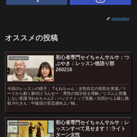
seissalsa
オススメの投稿
初心者専門セイちゃんサルサ：つ
Uncategorized
ぶやき：レッスン後語り部
260216
今回のレッスンの様子： Tもねちゃん：女性自立の役割を実感／リ
ードから動く癖付け Sんせー：男性の指示役を理解／リズムと邪魔
しない意識 Nおみちゃん2：バックストップ克服／次回から上級に挑
戦 Hろさん：中級技の安定感向上／軸...
初心者専門セイちゃんサルサ：レ
Uncategorized
ッスンすべて見せます！:ライト
ターン女性