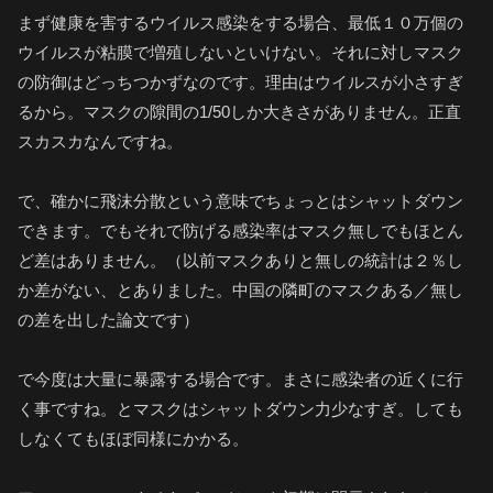
まず健康を害するウイルス感染をする場合、最低１０万個の
ウイルスが粘膜で増殖しないといけない。それに対しマスク
の防御はどっちつかずなのです。理由はウイルスが小さすぎ
るから。マスクの隙間の1/50しか大きさがありません。正直
スカスカなんですね。
で、確かに飛沫分散という意味でちょっとはシャットダウン
できます。でもそれで防げる感染率はマスク無しでもほとん
ど差はありません。（以前マスクありと無しの統計は２％し
か差がない、とありました。中国の隣町のマスクある／無し
の差を出した論文です）
で今度は大量に暴露する場合です。まさに感染者の近くに行
く事ですね。とマスクはシャットダウン力少なすぎ。しても
しなくてもほぼ同様にかかる。