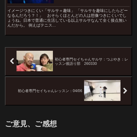
イメージつきにくい「サルサ＝趣味」 「サルサを趣味にしたらどー
なるんだろう？！」 おそらくほとんどの人は想像つきにくいでし
ょうね。日本で普通に生活している以上サルサなんて全く接点無い
んだから。 例えばテニス...
初心者専門セイちゃんサルサ：つぶやき：レ
ッスン後語り部 260330
初心者専門セイちゃんレッスン：04/06
ご意見、ご感想