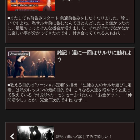
■またしても前呑みスタート 急遽前呑みをしたくなりました。珍し
いですよね。私サルサ前に呑むなんてほとんどしたこと無かったの
に。最近ちょっとそんな機会が増えまして、それがそれでなかなか
に楽しい事が分かってきたのです。付き合ってくれる人もおり...
雑記：週に一回はサルサに触れよ
Uncategorized
う
■教える目的は”ソーシャル定着”を排出 「生徒さんのサルサ遊びに定
着」は私のレッスンの最終目的です こうなる人達を増やそうと思っ
て教えている それ以外の「センセーぶりたい」「お金ゲット」 「仲
間増やし」とか、完全二次的ですね なぜ...
雑記：曲ハメ試してみて欲しい！