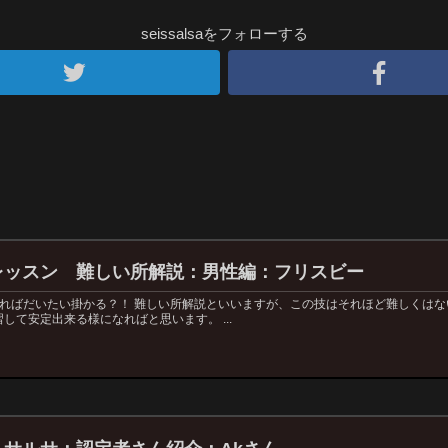
seissalsaをフォローする
レッスン 難しい所解説：男性編：フリスビー
ければだいたい掛かる？！ 難しい所解説といいますが、この技はそれほど難しくは
して安定出来る様になればと思います。 ...