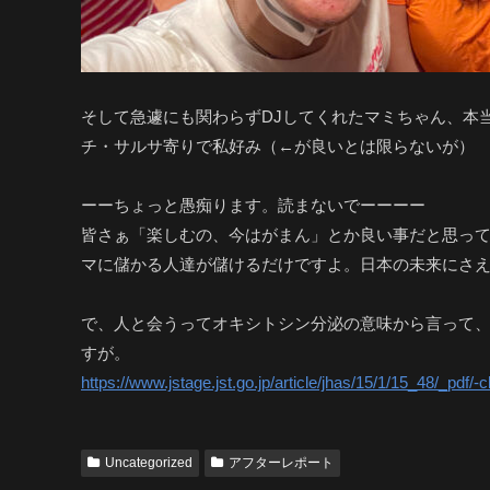
そして急遽にも関わらずDJしてくれたマミちゃん、本
チ・サルサ寄りで私好み（←が良いとは限らないが）
ーーちょっと愚痴ります。読まないでーーーー
皆さぁ「楽しむの、今はがまん」とか良い事だと思っ
マに儲かる人達が儲けるだけですよ。日本の未来にさ
で、人と会うってオキシトシン分泌の意味から言って、
すが。
https://www.jstage.jst.go.jp/article/jhas/15/1/15_48/_pdf/-c
Uncategorized
アフターレポート