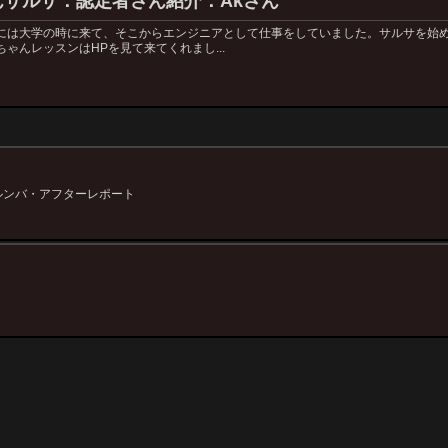
サルサ：認定者さん紹介：Akさん
京には大学の時に来て、そこからエンジニアとして仕事をしていました。サルサを始
ゃんレッスンはHPを見て来てくれまし...
アタルンバ・アフターレポート