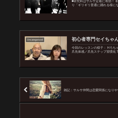
■研究科はサルサ定着に有効！
り「ギリギリ普通に踊れる様にな
初心者専門セイちゃん
Uncategorized
今回のレッスンの様子： Hろち
爪先体感／爪先ステップ習慣化 T
雑記：サルサ仲間は恋愛関係になりや