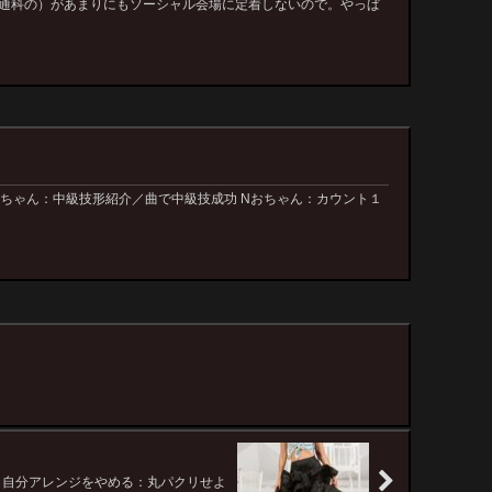
普通科の）があまりにもソーシャル会場に定着しないので。やっぱ
みちゃん：中級技形紹介／曲で中級技成功 Nおちゃん：カウント１
ら自分アレンジをやめる：丸パクリせよ