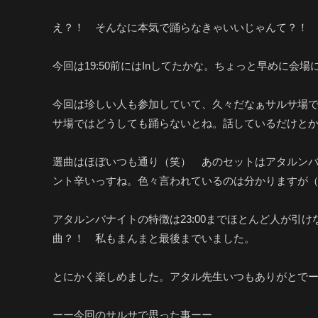
え？！ そんなに本気で踊らなきゃいいじゃんて？！
今回は19:50前にはInしてたかな。ちょっと早めに会
今回は珍しい人も参加していて、久々だなぁサルサ場
サ場ではどうしても踊らないとね。話しているだけと
選曲はほぼいつも通り（笑） あのセットはアタルンバ
ント辛いっすね。色々言われているのは分かりますが
アタルンバナイトの特徴は23:00までほとんど人が
曲？！ 私もまんまと最後までいました。
とにかく楽しめました。アタル先生いつもありがとで
ーー今回のサルサで思った事ーー