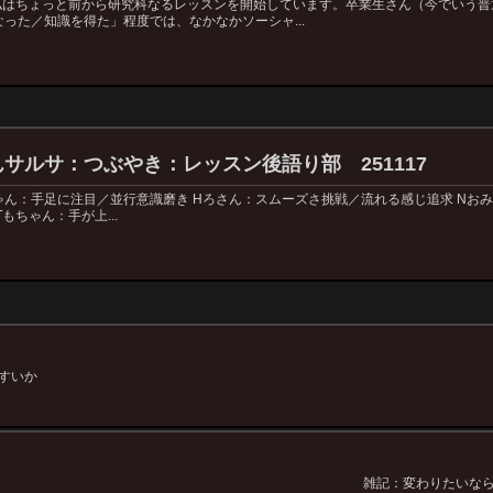
 私はちょっと前から研究科なるレッスンを開始しています。卒業生さん（今でいう
った／知識を得た」程度では、なかなかソーシャ...
サルサ：つぶやき：レッスン後語り部 251117
ゃん：手足に注目／並行意識磨き Hろさん：スムーズさ挑戦／流れる感じ追求 Nお
もちゃん：手が上...
すいか
雑記：変わりたいな