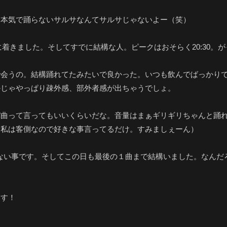
 本気で踊らないサルサなんてサルサじゃないよー（笑）
場に着きました。そしてすでに結構な人。ピークはおそらく20:30。
で会うの。結構踊れてたみたいで良かった。いつも飲んでばっかり
かじゃやっぱり疎外感、部外者感が出ちゃうでしょ。
曲って言ってもいいくらいだな。音量はまぁギリギリちゃんと踊れ
（私は客側なので好きな事言ってるだけ。すみましぇーん）
引けない事です。そしてこの日も最後の１曲まで結構いました。なん
ーす！