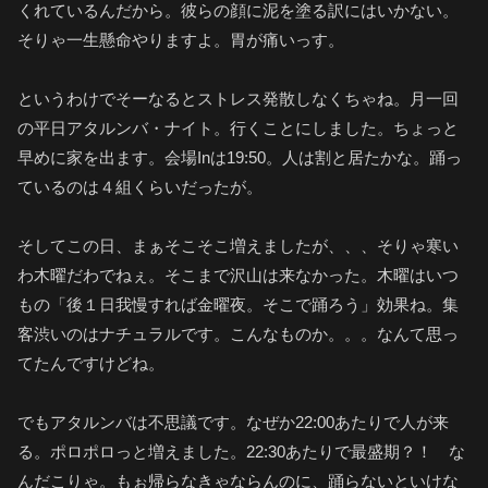
くれているんだから。彼らの顔に泥を塗る訳にはいかない。
そりゃ一生懸命やりますよ。胃が痛いっす。
というわけでそーなるとストレス発散しなくちゃね。月一回
の平日アタルンバ・ナイト。行くことにしました。ちょっと
早めに家を出ます。会場Inは19:50。人は割と居たかな。踊っ
ているのは４組くらいだったが。
そしてこの日、まぁそこそこ増えましたが、、、そりゃ寒い
わ木曜だわでねぇ。そこまで沢山は来なかった。木曜はいつ
もの「後１日我慢すれば金曜夜。そこで踊ろう」効果ね。集
客渋いのはナチュラルです。こんなものか。。。なんて思っ
てたんですけどね。
でもアタルンバは不思議です。なぜか22:00あたりで人が来
る。ポロポロっと増えました。22:30あたりで最盛期？！ な
んだこりゃ。もぉ帰らなきゃならんのに、踊らないといけな