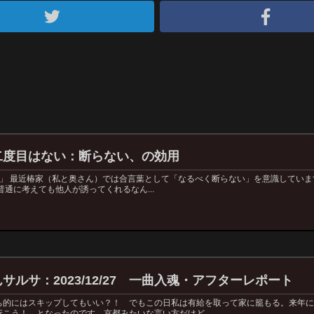
二度目はない：断らない、の効用
」 最近椿家（私と奥さん）では合言葉として「なるべく断らない」を意識していま
普通に考えても他人が誘ってくれるなん...
ルサ：2023/12/27 一曲入魂・アフターレポート
ち的にはスキップしてもいい？！ でもこの日私は有給を取って家に籠もる。来年
こう！ となったのです。京都みたいな言い方だけど...