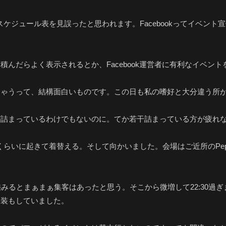
月スケジュール表を見誤ったと思われます。Facebookってイベ
んだらよく表示されるとか、Facebook運営者に有利なイベン
ちゃうって、結構面白いものです。この日も私の嗜好と大分違う所
が詰まっているわけでもないのに。てか若干詰まっている方が疲れ
くらいに起きて着替える。そして向かいました。会場はご近所のPepe
みるとまぁまぁ集客はあったと思う。そこから微増して22:30過
仮装もしていました。