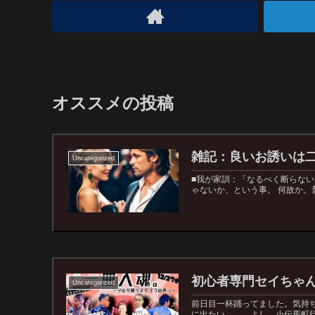
オススメの投稿
雑記：良いお誘いは
Uncategorized
■我が家訓：「なるべく断らない
ゃないか、という事。 何故か。
初心者専門セイちゃんサ
Uncategorized
前日目一杯踊ってました。気持
に出たい、、、よし、小伝馬町行