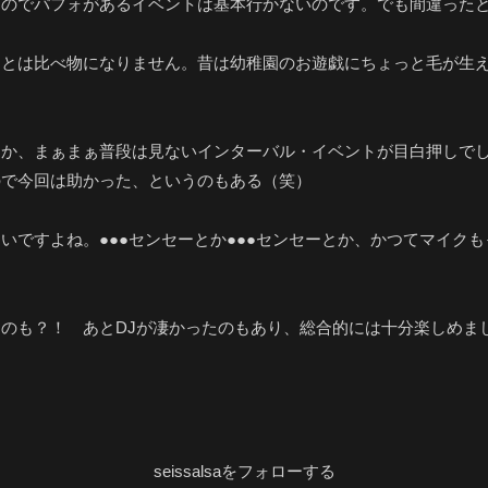
なのでパフォがあるイベントは基本行かないのです。でも間違った
均とは比べ物になりません。昔は幼稚園のお遊戯にちょっと毛が生
とか、まぁまぁ普段は見ないインターバル・イベントが目白押しで
ので今回は助かった、というのもある（笑）
いですよね。●●●センセーとか●●●センセーとか、かつてマイク
のも？！ あとDJが凄かったのもあり、総合的には十分楽しめま
seissalsaをフォローする