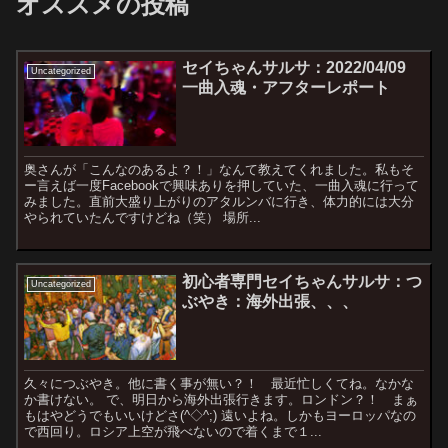
オススメの投稿
セイちゃんサルサ：2022/04/09
Uncategorized
一曲入魂・アフターレポート
奥さんが「こんなのあるよ？！」なんて教えてくれました。私もそ
ー言えば一度Facebookで興味ありを押していた、一曲入魂に行って
みました。直前大盛り上がりのアタルンバに行き、体力的には大分
やられていたんですけどね（笑） 場所...
初心者専門セイちゃんサルサ：つ
Uncategorized
ぶやき：海外出張、、、
久々につぶやき。他に書く事が無い？！ 最近忙しくてね。なかな
か書けない。 で、明日から海外出張行きます。ロンドン？！ まぁ
もはやどうでもいいけどさ(^◇^;) 遠いよね。しかもヨーロッパなの
で西回り。ロシア上空が飛べないので着くまで１...