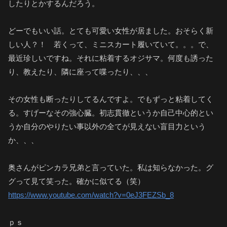
したりとかするんだろう。
どーでもいい話。とても可愛い女性が居ました。おそらく新
しい人？！ 若くって、ミニスカート履いていて。。。で、
最近珍しいですね。それに粘着するオジサマ。何度も誘った
り、教えたり、隣に座って喋ったり、、、
その女性も断ったりしてるんですよ。でもずっと粘着してく
る。すげーなその強心臓。初志貫徹というか自己中心的とい
うか自分のやりたい事以外の全てが見えない盲目力という
か、、、
奥さんがピンカラ兄弟と言っていた。私は知らなかった。グ
グって見て笑った。確かに似てる（笑）
https://www.youtube.com/watch?v=0eJ3FEZSb_8
ｐｓ