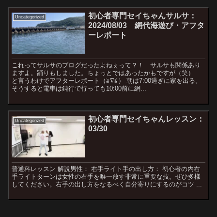
初心者専門セイちゃんサルサ：
Uncategorized
2024/08/03 網代海遊び・アフタ
ーレポート
これってサルサのブログだったよねぇって？！ サルサも関係あり
ますよ。踊りもしました。ちょっとではあったかもですが（笑）
と言うわけでアフターレポート（≧∇≦） 朝は7:00過ぎに家を出る。
そうすると電車は鈍行で行っても10:00前に網...
初心者専門セイちゃんレッスン：
Uncategorized
03/30
普通科レッスン 解説男性： 右手ライト手の出し方： 初心者の内右
手ライトターンは女性の右手を唯一放す非常に重要な技。ぜひ多様
してください。右手の出し方をなるべく自分寄りにするのがコツ ...