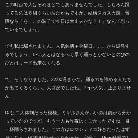
この時点で人はそれほどでもありませんでした。もちろん踊
ってるのは８組ぐらい居たかもですが、結構スカスカ感。普
段なら「を、この調子で今日は大丈夫かな？！」なんて思っ
ているでしょう。
でも私は騙されません。人気銘柄＋金曜日。ここから爆発す
るでしょう。いい人とはなるべく早く踊っとかないとのびの
びとはリード出来なくなる。
で、そうなりました。22:00過ぎかな。踊るのを諦める人たち
が出てくるくらい。大盛況でしたね。Pepe人気、止まりませ
ん。
DJは二人体制だった模様。ミゲルさんがいいのは前から分か
っていたのですが、もう一人も昨夜はすごかったですね。目
一杯踊らされました。この方はロマンティコ好きだったはず
だよなぁ、ほぼほぼかからなかった。完全！、Pepe仕様でし