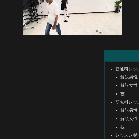
普通科レッ
解説男性
解説女性
技：
研究科レッ
解説男性
解説女性
技：
レッスン覗