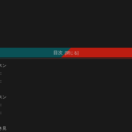
目次
スン
：
：
スン
：
：
き見