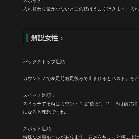
スポット：
入れ替わり量が少ないとこの技はうまく行きます。入
解説女性：
バックストップ足順：
カウント７で左足前右足後ろで止まれるとベスト。そ
スイッチ足順：
スイッチする時はカウント１は”後ろ”、２、３は前に
になると理想ですね。
スポット足順：
特殊な足順ルールがあります。右足をちょっと横によ