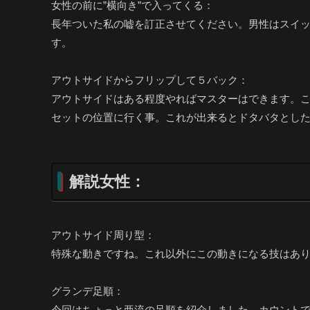
女性の前に”横向き”で入ってくる：
長年ついた私の嘘を訂正させてください。男性はスイ
す。
アウトサイドからフリップして５バック：
アウトサイドはある程度やればマスターはできます。
セットの位置に行く事。これが出来るとドタバタとし
解説女性：
アウトサイド周り型：
特殊な動きですね。これ以外にこの動きになる技はあ
グランデ足順：
今回はちょっと亜流の足順を紹介しました。カウント