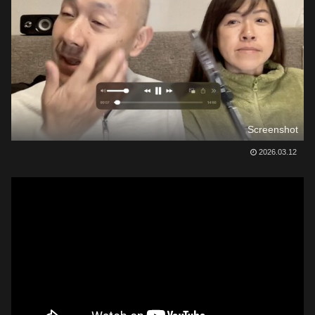
Screenshot
2026.03.12