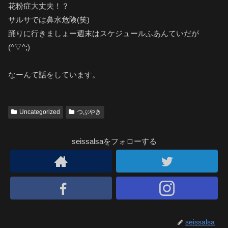
花粉症大丈夫！？
サルサでは鼻水危険(笑)
踊りに行きましょー週末はスケジュールふあんていだが
(^▽^;)
なーんて話をしています。
Uncategorized
つぶやき
seissalsaをフォローする
seissalsa