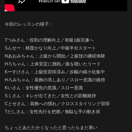
今回のレッスンの様子：
Tつみさん：役割の理解向上／初級1曲完遂へ
Sんせー：精度かなり向上／中級半分スタート
Nあおみちゃん：上級から開始／上級技の継続体験
Hろちゃん：上体安定に挑戦／曲を聴いたリード
Kーすけさん：上級技習得済み／歩幅の縮小化集中
Hろみちゃん：装飾の兆しあり／スロー意識の維持
Kいさん：女性優先の意識／スロー意識
Sくさん：キレが出てきた／女性との距離維持
Cとせさん：装飾への慣れ／クロススタイリング習得
Tだしさん：女性先行を把握／無駄な手の動き排
ちょっとあたたかくなったと思ったらまた寒い