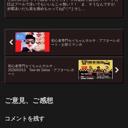
日はプールで泳いでもいいんじゃ無い？！ ま、そうなんですが、
水曜泳いだら肩を痛めちゃってね(^◇^;) そし...
初心者専門セイちゃんサルサ：アフターレポ
ート：お祭りマンボ
初心者専門セイちゃんサルサ：
2026/03/13 Taxi de Salsa・アフターレポ
ート
ご意見、ご感想
コメントを残す