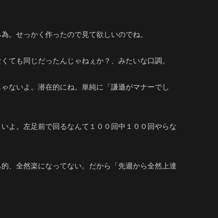
る為。せっかく作ったので見て欲しいのでね。
なくても同じだったんじゃねぇか？、みたいな口調。
じゃないよ。潜在的にね。単純に「謙遜がマナーでし
さいよ。左足前で回るなんて１００回中１００回やらな
ち的、全然楽になってない。だから「先週から全然上達