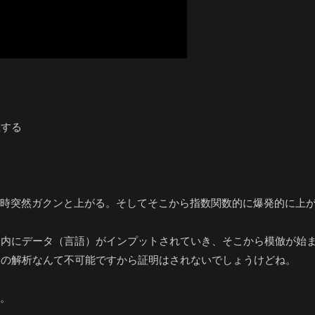
上する
る時突然ガクンと上がる。そしてそこから指数関数的に爆発的に上
脳内にデータ（言語）がインプットされていき、そこから模倣が始
ンの解析なんて不可能ですから証明はされないでしょうけどね。
た。